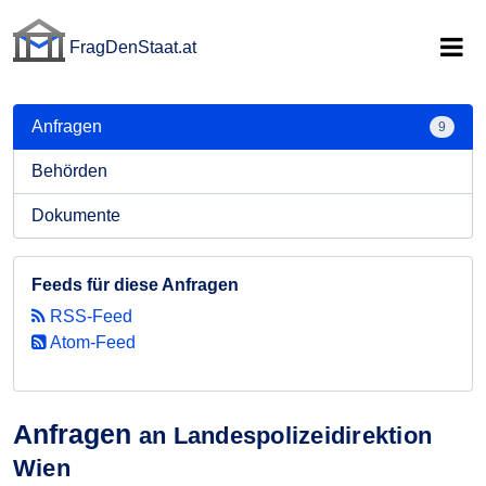
FragDenStaat.at
FragDenStaat.at
Anfragen
9
Behörden
Dokumente
Feeds für diese Anfragen
RSS-Feed
Atom-Feed
Anfragen
an Landespolizeidirektion
Wien