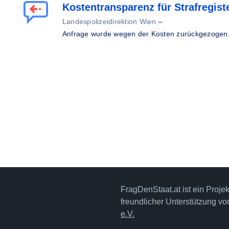
Kostentransparenz für Strafregis
Landespolizeidirektion Wien
–
Anfrage wurde wegen der Kosten zurückgezogen
FragDenStaat.at ist ein Proje
freundlicher Unterstützung v
e.V.