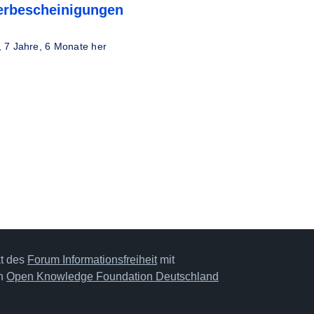
terbescheinigungen
,
7 Jahre, 6 Monate her
kt des
Forum Informationsfreiheit
mit
on
Open Knowledge Foundation Deutschland