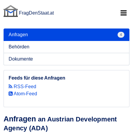
FragDenStaat.at
FragDenStaat.at
Anfragen
4
Behörden
Dokumente
Feeds für diese Anfragen
RSS-Feed
Atom-Feed
Anfragen
an Austrian Development
Agency (ADA)