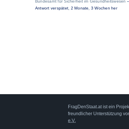
Bundesamt für Sicherheit im Gesundheitswesen
Antwort verspätet,
2 Monate, 3 Wochen her
FragDenStaat.at ist ein Proje
freundlicher Unterstützung v
e.V.