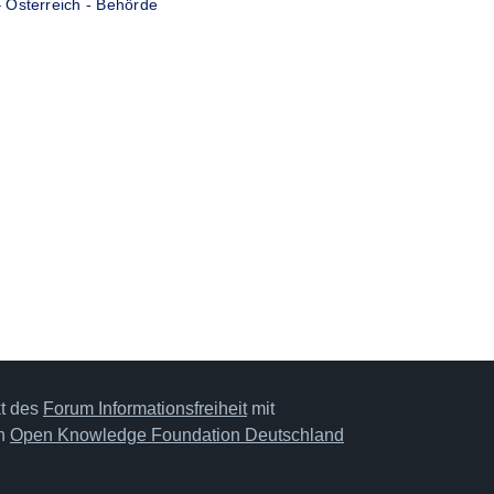
–
Österreich - Behörde
kt des
Forum Informationsfreiheit
mit
on
Open Knowledge Foundation Deutschland