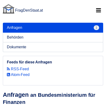
FragDenStaat.at
FragDenStaat.at
Anfragen
1
Behörden
Dokumente
Feeds für diese Anfragen
RSS-Feed
Atom-Feed
Anfragen
an Bundesministerium für
Finanzen