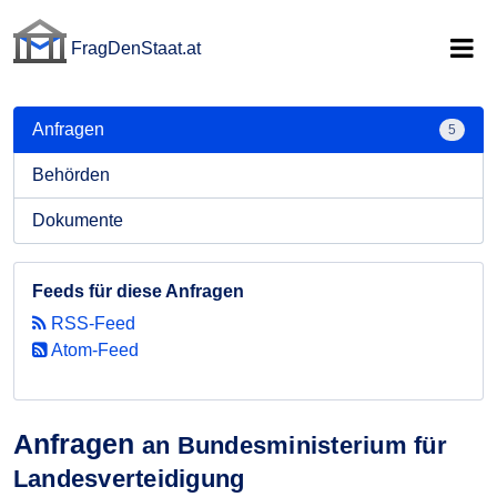
FragDenStaat.at
FragDenStaat.at
Anfragen
5
Behörden
Dokumente
Feeds für diese Anfragen
RSS-Feed
Atom-Feed
Anfragen
an Bundesministerium für
Landesverteidigung