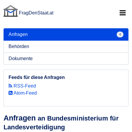
FragDenStaat.at
FragDenStaat.at
Anfragen
4
Behörden
Dokumente
Feeds für diese Anfragen
RSS-Feed
Atom-Feed
Anfragen
an Bundesministerium für
Landesverteidigung