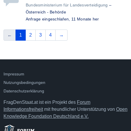
Bundesministerium für Landesverteidigung
–
Österreich - Behörde
Anfrage eingeschlafen,
11 Monate her
vorherige
(aktuelle Seite)
nächste
←
1
2
3
4
→
Impressum
Nutzungsbedingungen
Datenschutzerklärung
FragDenStaat.at ist ein Projekt des
Forum
Informationsfreiheit
mit freundlicher Unterstützung von
Open
Knowledge Foundation Deutschland e.V.