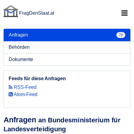
FragDenStaat.at
FragDenStaat.at
Anfragen
78
Behörden
Dokumente
Feeds für diese Anfragen
RSS-Feed
Atom-Feed
Anfragen
an Bundesministerium für
Landesverteidigung