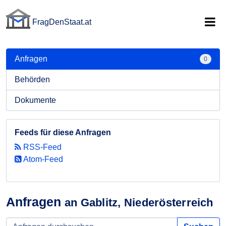
FragDenStaat.at
FragDenStaat.at
Anfragen
0
Behörden
Dokumente
Feeds für diese Anfragen
RSS-Feed
Atom-Feed
Anfragen
an Gablitz, Niederösterreich