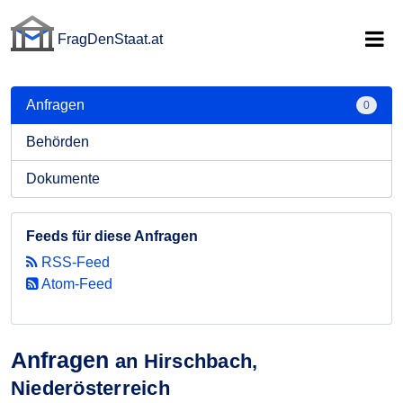
FragDenStaat.at
FragDenStaat.at
Anfragen
0
Behörden
Dokumente
Feeds für diese Anfragen
RSS-Feed
Atom-Feed
Anfragen
an Hirschbach,
Niederösterreich