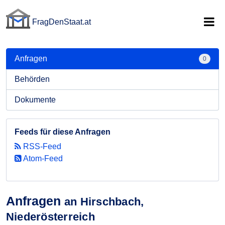
FragDenStaat.at
FragDenStaat.at
Anfragen
0
Behörden
Dokumente
Feeds für diese Anfragen
RSS-Feed
Atom-Feed
Anfragen
an Hirschbach,
Niederösterreich