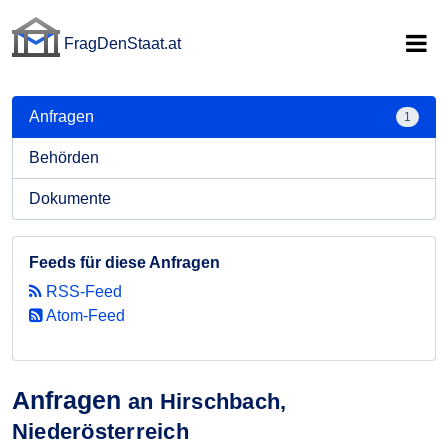
FragDenStaat.at
FragDenStaat.at
Anfragen
1
Behörden
Dokumente
Feeds für diese Anfragen
RSS-Feed
Atom-Feed
Anfragen
an Hirschbach,
Niederösterreich