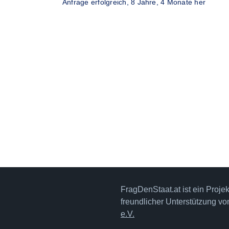
Anfrage erfolgreich,
8 Jahre, 4 Monate her
FragDenStaat.at ist ein Proje
freundlicher Unterstützung v
e.V.