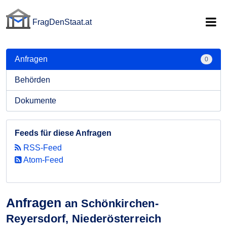
FragDenStaat.at
FragDenStaat.at
Anfragen
0
Behörden
Dokumente
Feeds für diese Anfragen
RSS-Feed
Atom-Feed
Anfragen
an Schönkirchen-
Reyersdorf, Niederösterreich