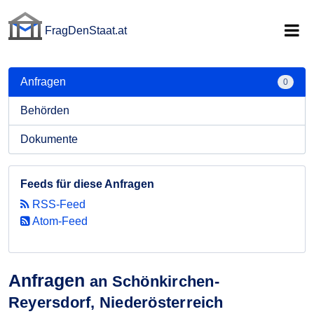
FragDenStaat.at
FragDenStaat.at
Anfragen
0
Behörden
Dokumente
Feeds für diese Anfragen
RSS-Feed
Atom-Feed
Anfragen
an Schönkirchen-
Reyersdorf, Niederösterreich