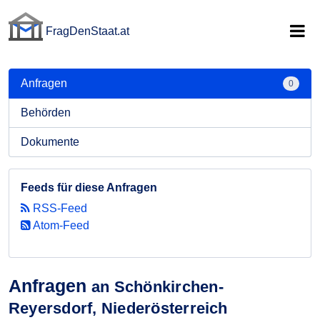
FragDenStaat.at
FragDenStaat.at
Anfragen
0
Behörden
Dokumente
Feeds für diese Anfragen
RSS-Feed
Atom-Feed
Anfragen
an Schönkirchen-
Reyersdorf, Niederösterreich