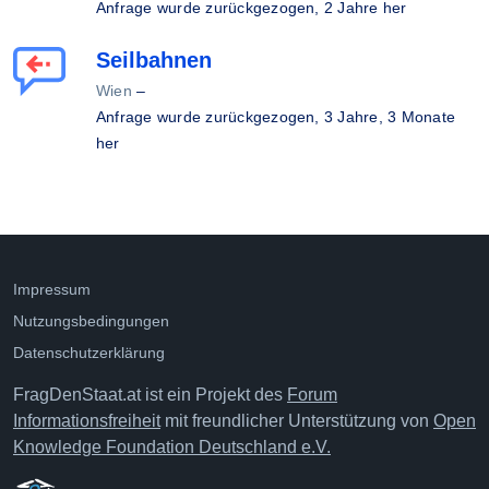
Anfrage wurde zurückgezogen,
2 Jahre her
Seilbahnen
Wien
–
Anfrage wurde zurückgezogen,
3 Jahre, 3 Monate
her
Impressum
Nutzungsbedingungen
Datenschutzerklärung
FragDenStaat.at ist ein Projekt des
Forum
Informationsfreiheit
mit freundlicher Unterstützung von
Open
Knowledge Foundation Deutschland e.V.