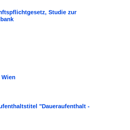
tspflichtgesetz, Studie zur
nbank
t Wien
fenthaltstitel "Daueraufenthalt -