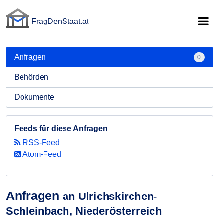
FragDenStaat.at
FragDenStaat.at
Anfragen
0
Behörden
Dokumente
Feeds für diese Anfragen
RSS-Feed
Atom-Feed
Anfragen
an Ulrichskirchen-
Schleinbach, Niederösterreich