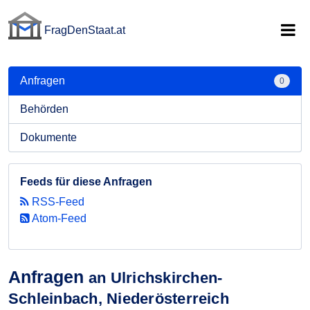
FragDenStaat.at
FragDenStaat.at
Anfragen
0
Behörden
Dokumente
Feeds für diese Anfragen
RSS-Feed
Atom-Feed
Anfragen
an Ulrichskirchen-
Schleinbach, Niederösterreich