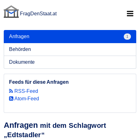
FragDenStaat.at
FragDenStaat.at
Anfragen
1
Behörden
Dokumente
Feeds für diese Anfragen
RSS-Feed
Atom-Feed
Anfragen
mit dem Schlagwort
„Edtstadler“