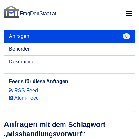
FragDenStaat.at
FragDenStaat.at
Anfragen
0
Behörden
Dokumente
Feeds für diese Anfragen
RSS-Feed
Atom-Feed
Anfragen
mit dem Schlagwort
„Misshandlungsvorwurf“