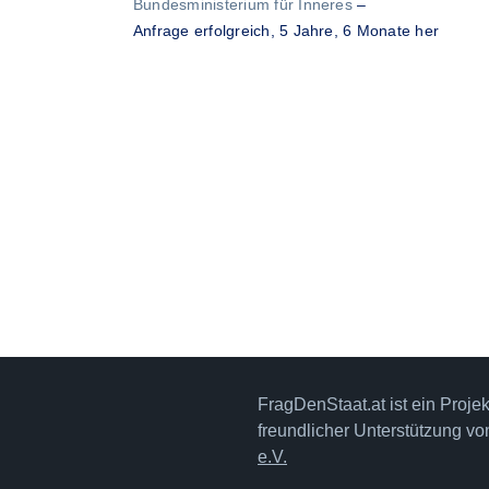
Bundesministerium für Inneres
–
Anfrage erfolgreich,
5 Jahre, 6 Monate her
FragDenStaat.at ist ein Proje
freundlicher Unterstützung v
e.V.