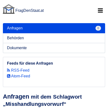
FragDenStaat.at
FragDenStaat.at
Anfragen
0
Behörden
Dokumente
Feeds für diese Anfragen
RSS-Feed
Atom-Feed
Anfragen
mit dem Schlagwort
„Misshandlungsvorwurf“