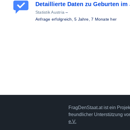
Detaillierte Daten zu Geburten im
Statistik Austria
–
Anfrage erfolgreich,
5 Jahre, 7 Monate her
FragDenStaat.at ist ein Proje
freundlicher Unterstützung v
e.V.