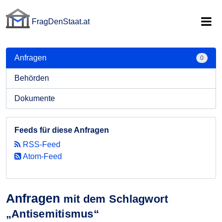
FragDenStaat.at
FragDenStaat.at
Anfragen
0
Behörden
Dokumente
Feeds für diese Anfragen
RSS-Feed
Atom-Feed
Anfragen
mit dem Schlagwort
„Antisemitismus“