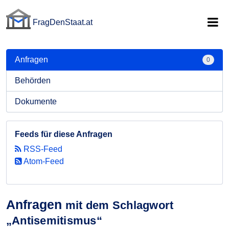
FragDenStaat.at
FragDenStaat.at
Anfragen
0
Behörden
Dokumente
Feeds für diese Anfragen
RSS-Feed
Atom-Feed
Anfragen
mit dem Schlagwort
„Antisemitismus“