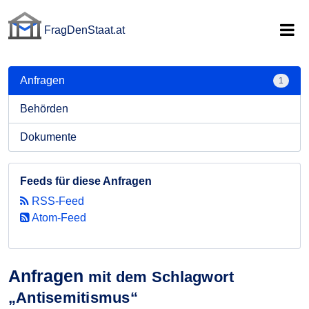
FragDenStaat.at
FragDenStaat.at
Anfragen
1
Behörden
Dokumente
Feeds für diese Anfragen
RSS-Feed
Atom-Feed
Anfragen
mit dem Schlagwort
„Antisemitismus“