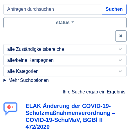
Suchen
status
Zei
Mehr Suchoptionen
Ihre Suche ergab ein Ergebnis.
ELAK Änderung der COVID-19-
Schutzmaßnahmenverordnung –
COVID-19-SchuMaV, BGBl II
472/2020