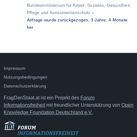
Bundesministerium für Arbeit, Soziales, Gesundheit,
Pflege und Konsumentenschutz
–
Anfrage wurde zurückgezogen,
3 Jahre, 4 Monate
her
Impressum
Nutzungsbedingungen
Datenschutzerklärung
FragDenStaat.at ist ein Projekt des
Forum
Informationsfreiheit
mit freundlicher Unterstützung von
Open
Knowledge Foundation Deutschland e.V.