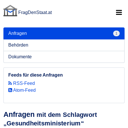
FragDenStaat.at
FragDenStaat.at
Anfragen
1
Behörden
Dokumente
Feeds für diese Anfragen
RSS-Feed
Atom-Feed
Anfragen
mit dem Schlagwort
„Gesundheitsministerium“