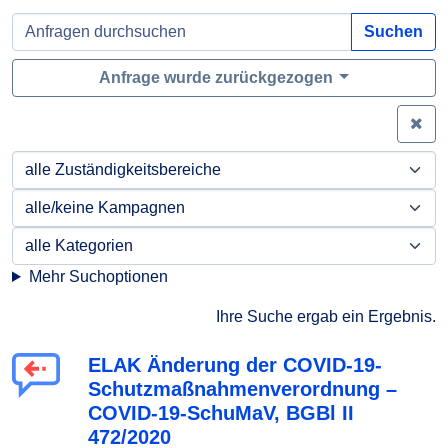
Suchen
Anfrage wurde zurückgezogen
Zei
Mehr Suchoptionen
Ihre Suche ergab ein Ergebnis.
ELAK Änderung der COVID-19-
Schutzmaßnahmenverordnung –
COVID-19-SchuMaV, BGBl II
472/2020