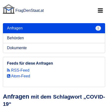
FragDenStaat.at
FragDenStaat.at
Anfragen
1
Behörden
Dokumente
Feeds für diese Anfragen
RSS-Feed
Atom-Feed
Anfragen
mit dem Schlagwort „COVID-
19“