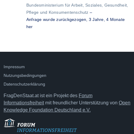
Bundesministerium für Arbeit, Soziales, Gesundheit,
Pflege und Konsumentenschutz
–
Anfrage wurde zurückgezogen,
3 Jahre, 4 Monate
her
Impressum
Nutzungsbedingungen
Datenschutzerklärung
FragDenStaat.at ist ein Projekt des
Forum
Informationsfreiheit
mit freundlicher Unterstützung von
Open
Knowledge Foundation Deutschland e.V.