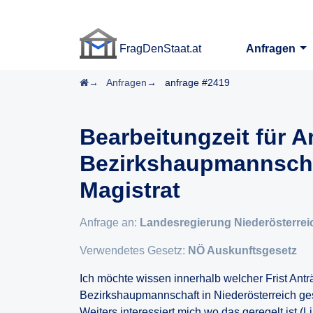
FragDenStaat.at
Anfragen
FragDenStaat.at
Startseite
Anfragen
anfrage #2419
Bearbeitungzeit für A
Bezirkshaupmannscha
Magistrat
Anfrage an:
Landesregierung Niederösterrei
Verwendetes Gesetz:
NÖ Auskunftsgesetz
Ich möchte wissen innerhalb welcher Frist Antr
Bezirkshaupmannschaft in Niederösterreich ge
Weiters interessiert mich wo das geregelt ist (L