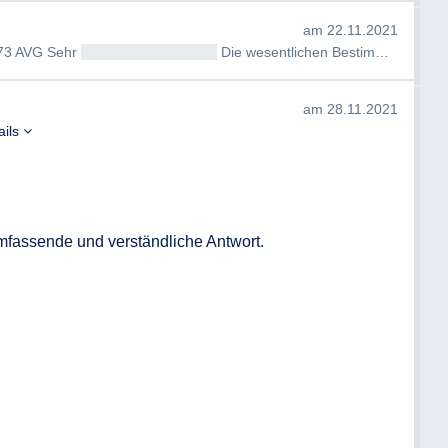
am 22.11.2021
 73 AVG Sehr
geehrtAntragsteller/in
Die wesentlichen Bestimmungen zur…
am 28.11.2021
ails
umfassende und verständliche Antwort.
