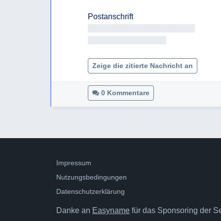
Antragsteller/in Antragsteller/in

<< Adresse entfernt >>

Zeige die zitierte Nachricht an
0 Kommentare
Impressum
Nutzungsbedingungen
Datenschutzerklärung
Danke an
Easyname
für das Sponsoring der Ser