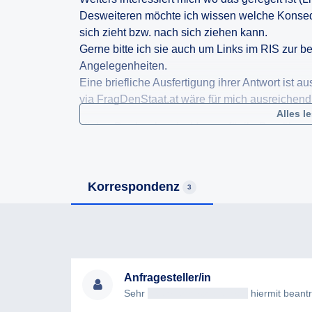
Desweiteren möchte ich wissen welche Konsequ
sich zieht bzw. nach sich ziehen kann.
Gerne bitte ich sie auch um Links im RIS zur b
Angelegenheiten.
Eine briefliche Ausfertigung ihrer Antwort ist au
via FragDenStaat.at wäre für mich ausreichend
Alles l
Vielen Dank schon im Voraus für ihr Bemühen 
Korrespondenz
3
Anfragesteller/in
Sehr
geehrteAntragsteller/in
hiermit beantrag