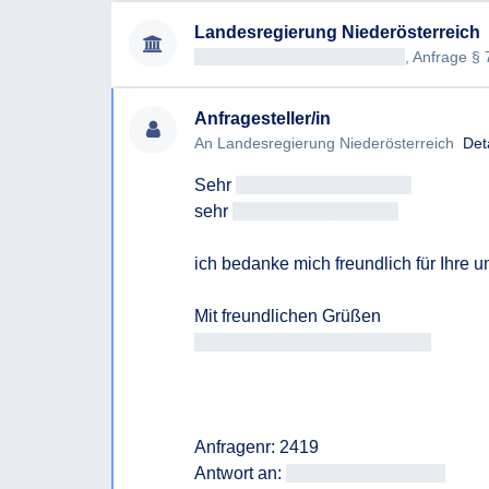
Landesregierung Niederösterreich
Antragsteller/in Antragsteller/in
, Anfrage §
Anfragesteller/in
An Landesregierung Niederösterreich
Det
Sehr 
geehrteAntragsteller/in
sehr 
geehrtAntragsteller/in
ich bedanke mich freundlich für Ihre 
Antragsteller/in Antragsteller/in
Anfragenr: 2419

Antwort an: 
<<E-Mail-Adresse>>