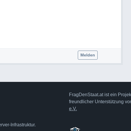
Melden
FragDenStaat.at ist ein Proje
freundlicher Unterstützung v
e.V.
ver-Infrastruktur.