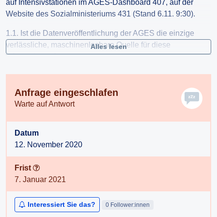
auf Intensivstationen im AGES-Dashboard 407, auf der
Website des Sozialministeriums 431 (Stand 6.11. 9:30).
1.1. Ist die Datenveröffentlichung der AGES die einzige
verlässliche, maschinenlesbare Quelle für diese
Alles lesen
Informationen?
1.2. Warum werden um 14:00 28 Stunden alte Werte
veröffentlicht, obwohl nur 4 Stunden alte Werte vorhanden
wären?
Anfrage eingeschlafen
1.3. Durch welche Schritte und Meldeketten werden die
Warte auf Antwort
Daten zu Hospitalisierungen, Intensivstationen und
Testungen gesammelt?
Datum
1.4. An welchen Tagen haben welche Bundesländer keine
12. November 2020
oder verspätete Meldungen zu Hospitalisierungen,
Intensivstationen oder Testungen abgegeben?
Frist
7. Januar 2021
2.Seit Wochen werden aktive Fälle nicht oder verspätet –
hauptsächlich aus Wien – im EMS eingetragen.
2.1. Wie kommt es dazu?
Interessiert Sie das?
0 Follower:innen
2.2. Welche Schritte wurden gesetzt, um die