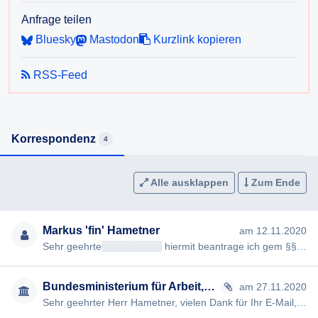
Meldeproblematik zu beseitigen?
Anfrage teilen
2.3. Wann wurden diese Schritte gesetzt?
Bluesky
Mastodon
Kurzlink kopieren
2.4. Gab es Weisungen oder Erlässe dazu? Welche an
wen?
RSS-Feed
Korrespondenz
4
Alle ausklappen
Zum Ende
Markus 'fin' Hametner
am 12.11.2020
Sehr geehrte
<< Anrede >>
hiermit beantrage ich gem §§ 2, 3 AuskunftspflichtG die Erteilung folgender Auskunft: 1…
Bundesministerium für Arbeit, Soziales, Gesundheit, Pflege und Konsumentenschutz
am 27.11.2020
Sehr geehrter Herr Hametner, vielen Dank für Ihr E-Mail, das im Service für Bürgerinnen und Bürger des Bundesmini…