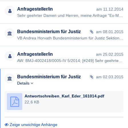
Anfragesteller/in
am 11.12.2014
Sehr geehrter Damen und Herren, meine Anfrage "Ex-Minister Ernst Strasser" vom 19.08.2014 wurde von Ihnen nicht i…
Bundesministerium für Justiz
am 08.01.2015
VB Andrea Horvath Bundesministerium für Justiz Sektion IV Strafrecht - Team S Neustiftgasse 2, 1070 Wien Das Bu…
Anfragesteller/in
am 25.02.2015
AW: BMJ-4002418/0005-IV 5/2014; [#249] Sehr geehrte Damen und Herren, Etgegen Ihren Angaben ist ho. Kein Antwor…
Bundesministerium für Justiz
am 02.03.2015
Details
Antwortschreiben_Karl_Eder_161014.pdf
22,6 KB
Zeige unwichtige Anhänge