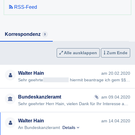
RSS-Feed
Korrespondenz
3
Alle ausklappen
Zum Ende
Walter Hain
am 20.02.2020
Sehr geehrte
<< Anrede >>
hiermit beantrage ich gem §§ 2, 3 AuskunftspflichtG die Erteilung folgender Auskunft: M…
Bundeskanzleramt
am 09.04.2020
Sehr geehrter Herr Hain, vielen Dank für Ihr Interesse an der österreichischen Bundesverfassung und Ihre Frage an…
Walter Hain
am 14.04.2020
An Bundeskanzleramt
Details