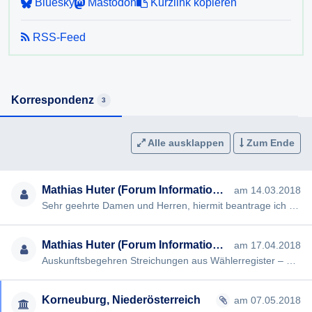
Bluesky
Mastodon
Kurzlink kopieren
6) Wie viele Berichtigungsanträge gem. §28 der NÖ
RSS-Feed
Landtagswahlordnung trafen bei der Gemeinde ein? Wie
vielen dieser Anträge wurde stattgegeben?
Ich erlaube, darauf hinzuweisen, dass nach § 4 NÖ
Korrespondenz
3
AuskunftsG die Auskunft möglichst rasch, spätestens aber
innerhalb von acht Wochen nach Einlangen des
Auskunftsersuchens erteilt werden muss. Kann die Auskunft
Alle ausklappen
Zum Ende
innerhalb dieser Frist nicht erteilt werden, so muss der
Auskunftssuchende darüber informiert werden. Wird dem
Mathias Huter (Forum Informationsfreiheit)
am 14.03.2018
Auskunftsersuchen innerhalb dieser Frist nicht entsprochen,
Sehr geehrte Damen und Herren, hiermit beantrage ich gem § 2 NÖ Auskunftsgesetz die Erteilung folgender Auskunft…
so ist dies in der Information zu begründen.
Ich bitte, soweit möglich, um eine Beantwortung per Email.
Mathias Huter (Forum Informationsfreiheit)
am 17.04.2018
Auskunftsbegehren Streichungen aus Wählerregister – ergänzende Begründung [#1056] Sehr geehrte Damen und Herren, …
Für den Fall, dass Sie die begehrte Auskunft nicht oder
nicht in vollem Umfang erteilen wollen oder können
beantrage ich bereits jetzt die Ausstellung eines negativen
Korneuburg, Niederösterreich
am 07.05.2018