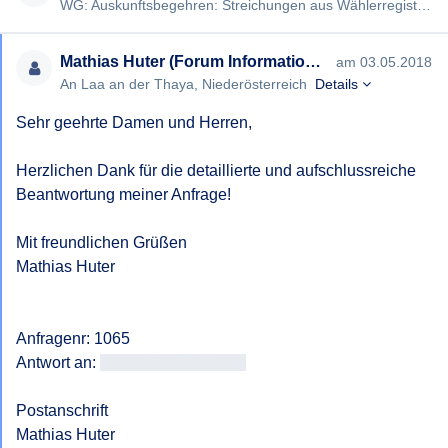
Bescheides gem § 6 NÖ AuskunftsG.
WG: Auskunftsbegehren: Streichungen aus Wählerregister – ergänzende Begründung [#1065] Sehr geehrter Herr Huter, …
Mit freundlichen Grüßen,
Mathias Huter (Forum Informationsfreiheit)
am 03.05.2018
An Laa an der Thaya, Niederösterreich
Details
Sehr geehrte Damen und Herren,

Herzlichen Dank für die detaillierte und aufschlussreiche 
Beantwortung meiner Anfrage!

Mit freundlichen Grüßen

Mathias Huter

Anfragenr: 1065

Antwort an: 
<<E-Mail-Adresse>>
Postanschrift
