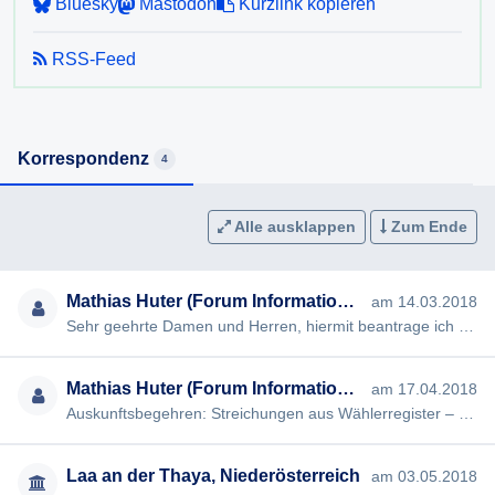
Bluesky
Mastodon
Kurzlink kopieren
6) Wie viele Berichtigungsanträge gem. §28 der NÖ
RSS-Feed
Landtagswahlordnung trafen bei der Gemeinde ein? Wie
vielen dieser Anträge wurde stattgegeben?
Ich erlaube, darauf hinzuweisen, dass nach § 4 NÖ
Korrespondenz
4
AuskunftsG die Auskunft möglichst rasch, spätestens aber
innerhalb von acht Wochen nach Einlangen des
Auskunftsersuchens erteilt werden muss. Kann die Auskunft
Alle ausklappen
Zum Ende
innerhalb dieser Frist nicht erteilt werden, so muss der
Auskunftssuchende darüber informiert werden. Wird dem
Mathias Huter (Forum Informationsfreiheit)
am 14.03.2018
Auskunftsersuchen innerhalb dieser Frist nicht entsprochen,
Sehr geehrte Damen und Herren, hiermit beantrage ich gem § 2 NÖ Auskunftsgesetz die Erteilung folgender Auskunft…
so ist dies in der Information zu begründen.
Ich bitte, soweit möglich, um eine Beantwortung per Email.
Mathias Huter (Forum Informationsfreiheit)
am 17.04.2018
Auskunftsbegehren: Streichungen aus Wählerregister – ergänzende Begründung [#1065] Sehr geehrte Damen und Herren, …
Für den Fall, dass Sie die begehrte Auskunft nicht oder
nicht in vollem Umfang erteilen wollen oder können
beantrage ich bereits jetzt die Ausstellung eines negativen
Laa an der Thaya, Niederösterreich
am 03.05.2018