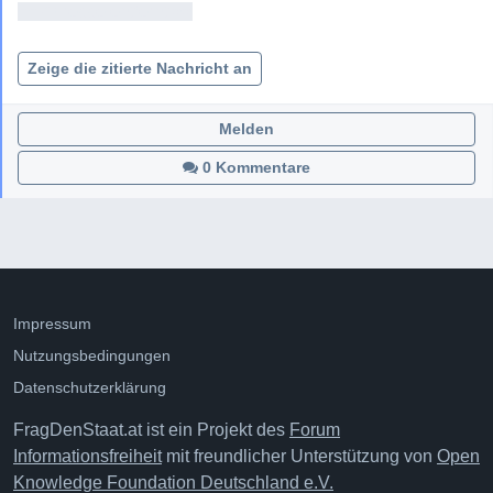
<< Adresse entfernt >>

Zeige die zitierte Nachricht an
Melden
0 Kommentare
Impressum
Nutzungsbedingungen
Datenschutzerklärung
FragDenStaat.at ist ein Projekt des
Forum
Informationsfreiheit
mit freundlicher Unterstützung von
Open
Knowledge Foundation Deutschland e.V.