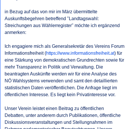
Bescheides gem § 6 NÖ AuskunftsG.
in Bezug auf das von mir im März übermittelte 
Mit freundlichen Grüßen,
Auskunftsbegehren betreffend "Landtagswahl: 
Streichungen aus Wählerregister" möchte ich ergänzend 
anmerken:

Ich engagiere mich als Generalsekretär des Vereins Forum 
Informationsfreiheit (
https://www.informationsfreiheit.at
) für 
eine Stärkung von demokratischen Grundrechten sowie für 
mehr Transparenz in Politik und Verwaltung. Die 
beantragten Auskünfte werden wir für eine Analyse des 
NÖ Wahlsystems verwenden und samt den detaillierten 
statistischen Daten veröffentlichen. Die Anfrage liegt im 
öffentlichen Interesse. Es liegt kein Privatinteresse vor. 

Unser Verein leistet einen Beitrag zu öffentlichen 
Debatten, unter anderem durch Publikationen, öffentliche 
Diskussionsveranstaltungen und Stellungnahmen im 