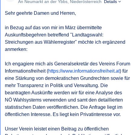
Bescheides gem § 6 NÖ AuskunftsG.
An Neumarkt an der Ybbs, Niederösterreich
Details
Sehr geehrte Damen und Herren,

Mit freundlichen Grüßen,
in Bezug auf das von mir im März übermittelte 
Auskunftsbegehren betreffend "Landtagswahl: 
Streichungen aus Wählerregister" möchte ich ergänzend 
anmerken:

Ich engagiere mich als Generalsekretär des Vereins Forum 
Informationsfreiheit (
https://www.informationsfreiheit.at
) für 
eine Stärkung von demokratischen Grundrechten sowie für 
mehr Transparenz in Politik und Verwaltung. Die 
beantragten Auskünfte werden wir für eine Analyse des 
NÖ Wahlsystems verwenden und samt den detaillierten 
statistischen Daten veröffentlichen. Die Anfrage liegt im 
öffentlichen Interesse. Es liegt kein Privatinteresse vor. 

Unser Verein leistet einen Beitrag zu öffentlichen 