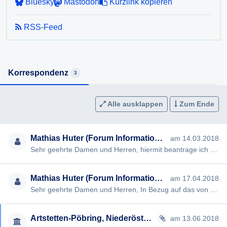
Bluesky
Mastodon
Kurzlink kopieren
6) Wie viele Berichtigungsanträge gem. §28 der NÖ
RSS-Feed
Landtagswahlordnung trafen bei der Gemeinde ein? Wie
vielen dieser Anträge wurde stattgegeben?
Ich erlaube, darauf hinzuweisen, dass nach § 4 NÖ
Korrespondenz
3
AuskunftsG die Auskunft möglichst rasch, spätestens aber
innerhalb von acht Wochen nach Einlangen des
Auskunftsersuchens erteilt werden muss. Kann die Auskunft
Alle ausklappen
Zum Ende
innerhalb dieser Frist nicht erteilt werden, so muss der
Auskunftssuchende darüber informiert werden. Wird dem
Mathias Huter (Forum Informationsfreiheit)
am 14.03.2018
Auskunftsersuchen innerhalb dieser Frist nicht entsprochen,
Sehr geehrte Damen und Herren, hiermit beantrage ich gem § 2 NÖ Auskunftsgesetz die Erteilung folgender Auskunft…
so ist dies in der Information zu begründen.
Ich bitte, soweit möglich, um eine Beantwortung per Email.
Mathias Huter (Forum Informationsfreiheit)
am 17.04.2018
Sehr geehrte Damen und Herren, In Bezug auf das von mir im März übermittelte Auskunftsbegehren betreffend "Landta…
Für den Fall, dass Sie die begehrte Auskunft nicht oder
nicht in vollem Umfang erteilen wollen oder können
beantrage ich bereits jetzt die Ausstellung eines negativen
Artstetten-Pöbring, Niederösterreich
am 13.06.2018