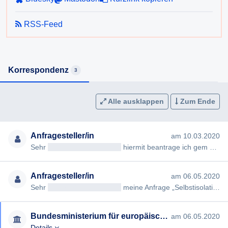
RSS-Feed
Korrespondenz
3
Alle ausklappen
Zum Ende
Anfragesteller/in
am 10.03.2020
Sehr
geehrteAntragsteller/in
hiermit beantrage ich gem §§ 2, 3 AuskunftspflichtG die Erteilung folgender Auskunft…
Anfragesteller/in
am 06.05.2020
Sehr
geehrteAntragsteller/in
meine Anfrage „Selbstisolation nach Iran-Reise“ vom 10.03.2020 (#1905) wurde von Ihn…
Bundesministerium für europäische und internationale Angelegenheiten
am 06.05.2020
Details