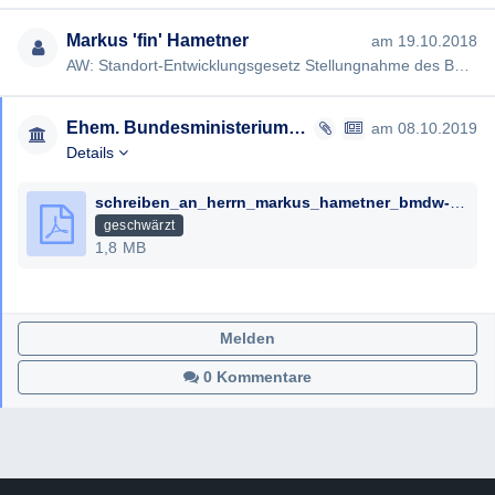
Markus 'fin' Hametner
am 19.10.2018
AW: Standort-Entwicklungsgesetz Stellungnahme des BMDW [#1614] Sehr geehrte Damen und Herren, danke für Ihre (tei…
Ehem. Bundesministerium für Digitalisierung und Wirtschaftsstandort
am 08.10.2019
Details
schreiben_an_herrn_markus_hametner_bmdw-15875_0172-pras_2_2019_08102019__geschwaerzt.pdf
geschwärzt
1,8 MB
Melden
0 Kommentare