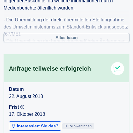
folgender Auskünfte, da weitere Informationen durch
Medienberichte öffentlich wurden.
- Die Übermittlung der direkt übermittelten Stellungnahme
des Umweltministeriums zum Standort-Entwicklungsgesetz
(67/ME).
Alles lesen
- Die Übermittlung der bereits durchgeführten Änderungen
am Entwurf des Standort-Entwicklungsgesetz (67/ME) mit
dem Stand 21. August 2018 (Mittags).
- Die Übermittlung der bereits durchgeführten Änderungen
Anfrage teilweise erfolgreich
am Entwurf des Standort-Entwicklungsgesetz (67/ME), die
dem BMVRDJ kommuniziert wurden (laut Zitat des
Justizministeriums durch die Wiener Zeitung).
Datum
Gerne dürfen Sie die vorliegende Anfrage vor meiner
22. August 2018
gestern gestellten Anfrage bearbeiten.
Frist
17. Oktober 2018
Ich weise darauf hin, dass ich diese Anfrage in meiner Rolle
als "Government Watchdog" stelle (vgl. VwGH Ra
Interessiert Sie das?
0 Follower:innen
2017/03/0083­10 – in dem auch geurteilt wird, dass Zugang