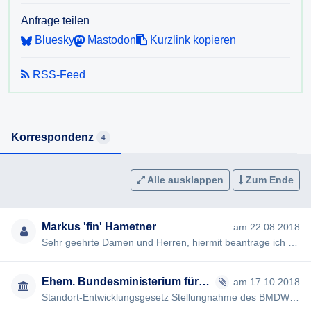
zu Dokumenten in Fällen wie dieser Auskunftspflicht-
Anfrage teilen
Anfrage "geboten" ist). Außerdem sind laut § 3
Bluesky
Mastodon
Kurzlink kopieren
Auskunftspflichtsgesetz Auskünfte "ohne unnötigen
Aufschub" zu erteilen.
RSS-Feed
Für den Fall einer vollständigen oder teilweisen
Nichterteilung der Auskunft (zB Verweigerung) beantrage
ich die Ausstellung eines Bescheides gem § 4
AuskunftspflichtG.
Korrespondenz
4
Mit freundlichen Grüßen
Alle ausklappen
Zum Ende
Markus 'fin' Hametner
am 22.08.2018
Sehr geehrte Damen und Herren, hiermit beantrage ich – zusätzlich zu meiner gestrigen Anfrage – gem §§ 2, 3 Ausku…
Ehem. Bundesministerium für Digitalisierung und Wirtschaftsstandort
am 17.10.2018
Standort-Entwicklungsgesetz Stellungnahme des BMDW [#1614] Sehr geehrter Herr Hametner! zu Ihrem über die Website…