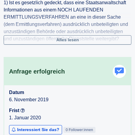
1) Ist es gesetzlich gedeckt, dass eine Staatsanwaltschaft
Informationen aus einem NOCH LAUFENDEN
ERMITTLUNGSVERFAHREN an eine in dieser Sache
(dem Ermittlungsverfahren) ausdrücklich unbeteiligten und
unzuständigen Behörde oder ausdrücklich unbeteiligten
und unzuständigen öffentliche Dienststelle weitergibt?
Alles lesen
2) Falls Frage 1 bejaht wird: Was ist die gesetzliche
Grundlage für eine derartige Weitergabe von Informationen
aus einem noch laufenden Ermittlungsverfahren?
Anfrage erfolgreich
Für den Fall einer vollständigen oder teilweisen
Nichterteilung der Auskunft (z.B. Verweigerung) wird
höflichst der Antrag auf Erlassung eines Bescheides gemäß
Datum
§ 4 AuskunftspflichtG gestellt.
6. November 2019
Mit freundlichen Grüßen,
Frist
1. Januar 2020
Interessiert Sie das?
0 Follower:innen