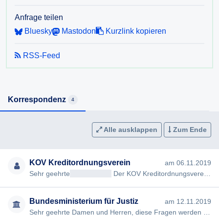
Anfrage teilen
Bluesky
Mastodon
Kurzlink kopieren
RSS-Feed
Korrespondenz
4
Alle ausklappen
Zum Ende
KOV Kreditordnungsverein
am 06.11.2019
Sehr geehrte
<< Anrede >>
Der KOV Kreditordnungsverein begehrt (gemäß §§ 2, 3 AuskunftspflichtG) Antwort auf nachf…
Bundesministerium für Justiz
am 12.11.2019
Sehr geehrte Damen und Herren, diese Fragen werden offenkundig im Zusammenhang mit einem konkreten Verfahren gest…