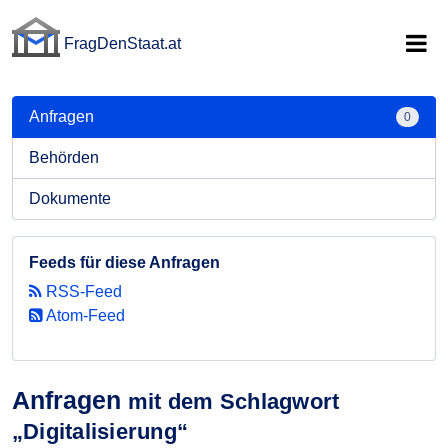
FragDenStaat.at
FragDenStaat.at
Anfragen
0
Behörden
Dokumente
Feeds für diese Anfragen
RSS-Feed
Atom-Feed
Anfragen
mit dem Schlagwort
„Digitalisierung“