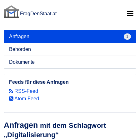
FragDenStaat.at
FragDenStaat.at
Anfragen
1
Behörden
Dokumente
Feeds für diese Anfragen
RSS-Feed
Atom-Feed
Anfragen
mit dem Schlagwort
„Digitalisierung“