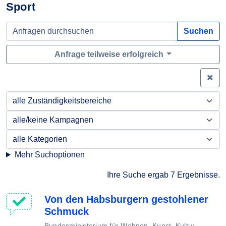
Sport
Suchen
Anfrage teilweise erfolgreich
Zei
Mehr Suchoptionen
Ihre Suche ergab 7 Ergebnisse.
Von den Habsburgern gestohlener
Schmuck
Bundesministerium für Wohnen, Kunst, Kultur,