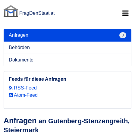
FragDenStaat.at
FragDenStaat.at
Anfragen
0
Behörden
Dokumente
Feeds für diese Anfragen
RSS-Feed
Atom-Feed
Anfragen
an Gutenberg-Stenzengreith,
Steiermark