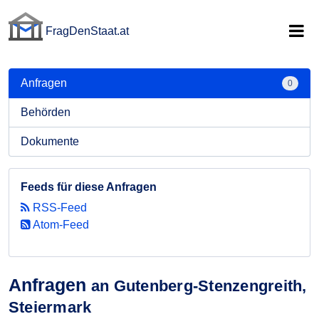
FragDenStaat.at
FragDenStaat.at
Anfragen
0
Behörden
Dokumente
Feeds für diese Anfragen
RSS-Feed
Atom-Feed
Anfragen
an Gutenberg-Stenzengreith,
Steiermark