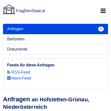
FragDenStaat.at
FragDenStaat.at
Anfragen
1
Behörden
Dokumente
Feeds für diese Anfragen
RSS-Feed
Atom-Feed
Anfragen
an Hofstetten-Grünau,
Niederösterreich