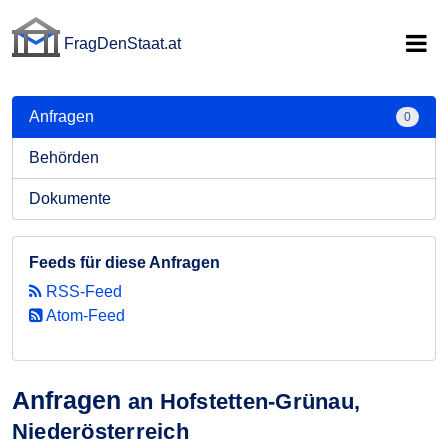
FragDenStaat.at
FragDenStaat.at
Anfragen
0
Behörden
Dokumente
Feeds für diese Anfragen
RSS-Feed
Atom-Feed
Anfragen
an Hofstetten-Grünau,
Niederösterreich