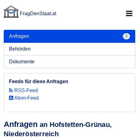
FragDenStaat.at
FragDenStaat.at
Anfragen
0
Behörden
Dokumente
Feeds für diese Anfragen
RSS-Feed
Atom-Feed
Anfragen
an Hofstetten-Grünau,
Niederösterreich